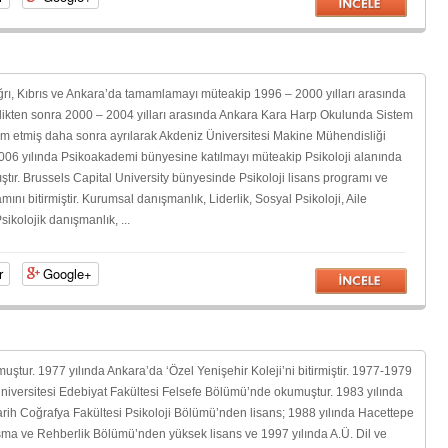
, Ağrı, Kıbrıs ve Ankara’da tamamlamayı müteakip 1996 – 2000 yılları arasında
irdikten sonra 2000 – 2004 yılları arasında Ankara Kara Harp Okulunda Sistem
m etmiş daha sonra ayrılarak Akdeniz Üniversitesi Makine Mühendisliği
006 yılında Psikoakademi bünyesine katılmayı müteakip Psikoloji alanında
ştır. Brussels Capital University bünyesinde Psikoloji lisans programı ve
mını bitirmiştir. Kurumsal danışmanlık, Liderlik, Sosyal Psikoloji, Aile
sikolojik danışmanlık, ...
r
Google+
ştur. 1977 yılında Ankara’da ‘Özel Yenişehir Koleji’ni bitirmiştir. 1977-1979
Üniversitesi Edebiyat Fakültesi Felsefe Bölümü’nde okumuştur. 1983 yılında
arih Coğrafya Fakültesi Psikoloji Bölümü’nden lisans; 1988 yılında Hacettepe
ışma ve Rehberlik Bölümü’nden yüksek lisans ve 1997 yılında A.Ü. Dil ve