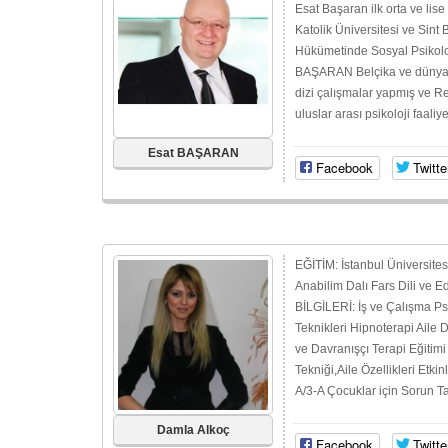
Esat Başaran ilk orta ve lis
Katolik Üniversitesi ve Sint 
Hükümetinde Sosyal Psikoloji
BAŞARAN Belçika ve dünyada y
dizi çalışmalar yapmış ve R
uluslar arası psikoloji faaliye
Esat BAŞARAN
Facebook
Twitte
EĞİTİM: İstanbul Üniversites
Anabilim Dalı Fars Dili ve E
BİLGİLERİ: İş ve Çalışma Ps
Teknikleri Hipnoterapi Aile 
ve Davranışçı Terapi Eğitimi
Tekniği,Aile Özellikleri Etki
A/3-A Çocuklar için Sorun Tan
Damla Alkoç
Facebook
Twitte