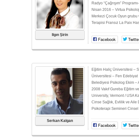
Radyo “Çağrışım” Programı- 
Nisan 2016 – Virtua Psikoloj
Merkezi Çocuk Oyun grubu v
Terapisi Fransız La Paix Has
Ilgın Şirin
Facebook
Twitte
Eğitim Haliç Üniversitesi – 
Üniversitesi – Fen Edebiyat
Belediyesi Psikolog Ekim –
2008 Vakıf Gureba Eğitim v
University, Vermont / USA Ka
Cinse Sağlık, Evlilik ve Ail
Psikoterapi Semineri Cinsel 
Serkan Kalgan
Facebook
Twitte