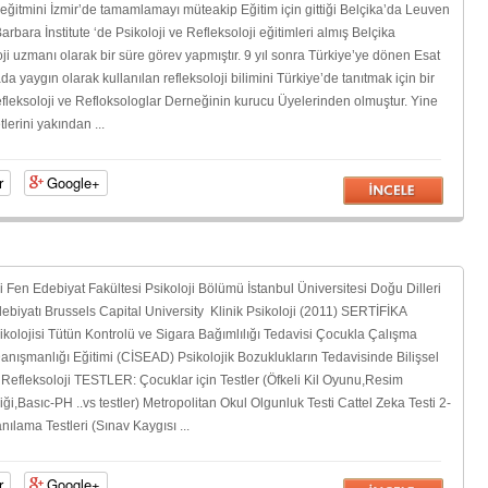
e eğitmini İzmir’de tamamlamayı müteakip Eğitim için gittiği Belçika’da Leuven
Barbara İnstitute ‘de Psikoloji ve Refleksoloji eğitimleri almış Belçika
 uzmanı olarak bir süre görev yapmıştır. 9 yıl sonra Türkiye’ye dönen Esat
aygın olarak kullanılan refleksoloji bilimini Türkiye’de tanıtmak için bir
efleksoloji ve Refloksologlar Derneğinin kurucu Üyelerinden olmuştur. Yine
tlerini yakından ...
r
Google+
i Fen Edebiyat Fakültesi Psikoloji Bölümü İstanbul Üniversitesi Doğu Dilleri
debiyatı Brussels Capital University Klinik Psikoloji (2011) SERTİFİKA
ikolojisi Tütün Kontrolü ve Sigara Bağımlılığı Tedavisi Çocukla Çalışma
Danışmanlığı Eğitimi (CİSEAD) Psikolojik Bozuklukların Tedavisinde Bilişsel
 Refleksoloji TESTLER: Çocuklar için Testler (Öfkeli Kil Oyunu,Resim
nliği,Basıc-PH ..vs testler) Metropolitan Okul Olgunluk Testi Cattel Zeka Testi 2-
ılama Testleri (Sınav Kaygısı ...
r
Google+