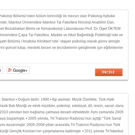
 Psikoloji Bölümü’nden bölüm birinciliği ile mezun olan Psikolog Aybüke
nde; İstanbul Üniversitesi İstanbul Tıp Fakültesi Nöroloji Anabilim Dalı,
ket Bozuklukları Birimi ve Nöropsikoloji Laboratuvarı Prof. Dr. Öget ÖKTEM
iversitesi Çapa Tıp Fakültesi, Madde ve Alkol Bağımlılığı Polikliniği’nde ve
atri Bölümü / Anatolia Klinikleri’nde’ stajyer psikolog olarak görev almıştır.
ni güncel tutup, mesleki beceri ve tecrübelerini geliştirmek için eğitimlerine
r
Google+
: İstanbul • Doğum tarihi: 1990 • İlgi alanları: Müzik Özellikle, Türk Halk
asik Batı Müziği ve etnik müzikler, psikoloji, edebiyat, dil, resim, sanat, dans,
 • 2010 yılından beri bağlama çalmaya devam etmektedir. Aynı zamanda 2005
ya başlamıştır. • 2005 yılında, Trt Trabzon Radyosu’nun açtığı “Türk Sanat
vını kazanmıştır. 2005-2008 yılları arasında Trt Trabzon Radyosu’nun Türk
iği Gençlik Koroları’nın çalışmalarına katılmıştır. • 2011 yılında Trt İstanbul