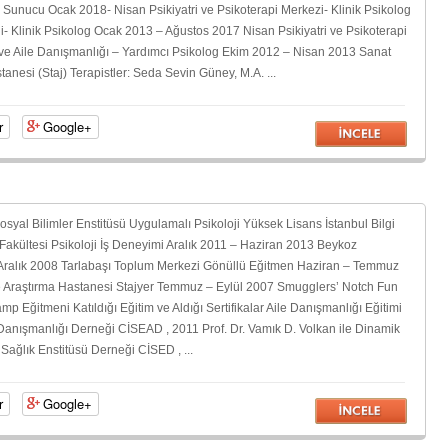
Sunucu Ocak 2018- Nisan Psikiyatri ve Psikoterapi Merkezi- Klinik Psikolog
i- Klinik Psikolog Ocak 2013 – Ağustos 2017 Nisan Psikiyatri ve Psikoterapi
e Aile Danışmanlığı – Yardımcı Psikolog Ekim 2012 – Nisan 2013 Sanat
tanesi (Staj) Terapistler: Seda Sevin Güney, M.A. ...
r
Google+
Sosyal Bilimler Enstitüsü Uygulamalı Psikoloji Yüksek Lisans İstanbul Bilgi
 Fakültesi Psikoloji İş Deneyimi Aralık 2011 – Haziran 2013 Beykoz
 Aralık 2008 Tarlabaşı Toplum Merkezi Gönüllü Eğitmen Haziran – Temmuz
e Araştırma Hastanesi Stajyer Temmuz – Eylül 2007 Smugglers’ Notch Fun
mp Eğitmeni Katıldığı Eğitim ve Aldığı Sertifikalar Aile Danışmanlığı Eğitimi
e Danışmanlığı Derneği CİSEAD , 2011 Prof. Dr. Vamık D. Volkan ile Dinamik
Sağlık Enstitüsü Derneği CİSED , ...
r
Google+