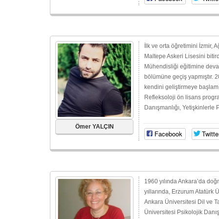
İlk ve orta öğretimini İzmir
Maltepe Askeri Lisesini bit
Mühendisliği eğitimine deva
bölümüne geçiş yapmıştır. 2
kendini geliştirmeye başlamı
Refleksoloji ön lisans progra
Danışmanlığı, Yetişkinlerle P
Ömer YALÇIN
Facebook
Twitte
1960 yılında Ankara’da doğmu
yıllarında, Erzurum Atatürk 
Ankara Üniversitesi Dil ve T
Üniversitesi Psikolojik Dan