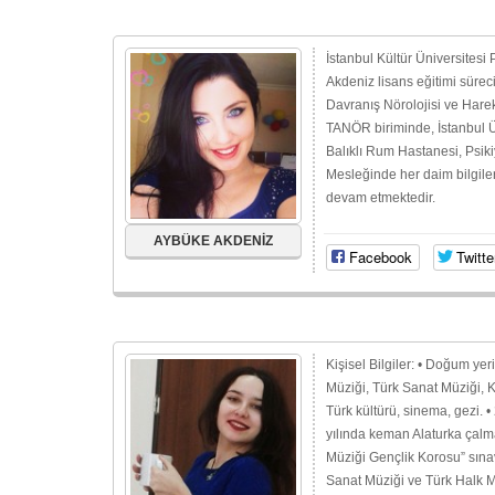
İstanbul Kültür Üniversitesi
Akdeniz lisans eğitimi süreci
Davranış Nörolojisi ve Hare
TANÖR biriminde, İstanbul Ün
Balıklı Rum Hastanesi, Psikiy
Mesleğinde her daim bilgileri
devam etmektedir.
AYBÜKE AKDENİZ
Facebook
Twitte
Kişisel Bilgiler: • Doğum yeri
Müziği, Türk Sanat Müziği, Kl
Türk kültürü, sinema, gezi.
yılında keman Alaturka çalma
Müziği Gençlik Korosu” sına
Sanat Müziği ve Türk Halk Müz