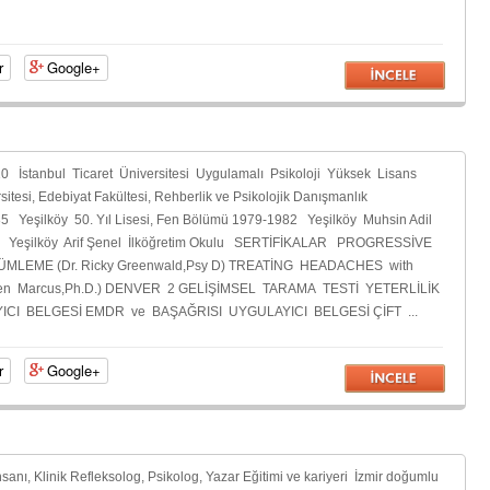
r
Google+
stanbul Ticaret Üniversitesi Uygulamalı Psikoloji Yüksek Lisans
tesi, Edebiyat Fakültesi, Rehberlik ve Psikolojik Danışmanlık
5 Yeşilköy 50. Yıl Lisesi, Fen Bölümü 1979-1982 Yeşilköy Muhsin Adil
79 Yeşilköy Arif Şenel İlköğretim Okulu SERTİFİKALAR PROGRESSİVE
EME (Dr. Ricky Greenwald,Psy D) TREATİNG HEADACHES with
n Marcus,Ph.D.) DENVER 2 GELİŞİMSEL TARAMA TESTİ YETERLİLİK
I BELGESİ EMDR ve BAŞAĞRISI UYGULAYICI BELGESİ ÇİFT ...
r
Google+
anı, Klinik Refleksolog, Psikolog, Yazar Eğitimi ve kariyeri İzmir doğumlu