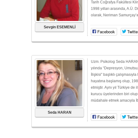
Tarih Coğrafya Fakültesi Kli
1998 yılları arasında, A.Ü. 
olarak, Neriman Samurçay’ın 
Sevgin ESEMENLİ
Facebook
Twitte
Uzm. Psikolog Seda HARAN, 
yılında “Depresyon, Umutsuz
İlişkisi” başlıklı çalışmasıy
hayatına başlamış olup, 1989
etmiştir. Aynı yıl Türkiye de
kurucu üyelerinden biri olup
müdahale etmek amacıyla İbni
Seda HARAN
Facebook
Twitte