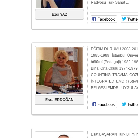
Radyosu Türk Sanat ...
Ezgi YAZ
Facebook
Twitte
EĞİTİM DURUMU 2008-2010 İ
1985-1989 İstanbul Üniversi
bölümü(Pedagoji) 1982-198
Binal Orta Okulu 1974-19
COUNTİNG TRAVMA ÇÖZÜML
İNTEGRATED EMDR (Steve
BELGESİ EMDR UYGULAYIC
Esra ERDOĞAN
Facebook
Twitte
Esat BAŞARAN Türk Bilim İns