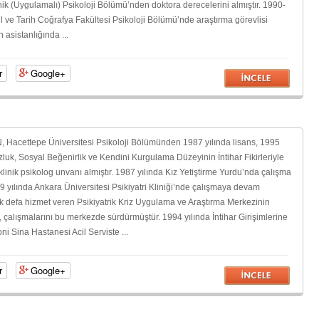
nik (Uygulamalı) Psikoloji Bölümü’nden doktora derecelerini almıştır. 1990-
Dil ve Tarih Coğrafya Fakültesi Psikoloji Bölümü’nde araştırma görevlisi
asistanlığında ...
r
Google+
Hacettepe Üniversitesi Psikoloji Bölümünden 1987 yılında lisans, 1995
luk, Sosyal Beğenirlik ve Kendini Kurgulama Düzeyinin İntihar Fikirleriyle
la klinik psikolog unvanı almıştır. 1987 yılında Kız Yetiştirme Yurdu’nda çalışma
 yılında Ankara Üniversitesi Psikiyatri Kliniği’nde çalışmaya devam
 ilk defa hizmet veren Psikiyatrik Kriz Uygulama ve Araştırma Merkezinin
, çalışmalarını bu merkezde sürdürmüştür. 1994 yılında İntihar Girişimlerine
 Sina Hastanesi Acil Serviste ...
r
Google+