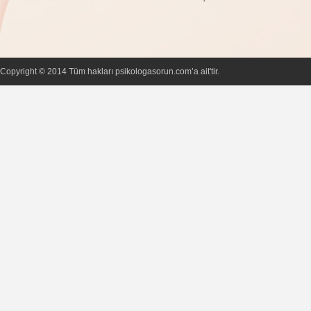
Copyright © 2014 Tüm hakları psikologasorun.com’a ait'tir.