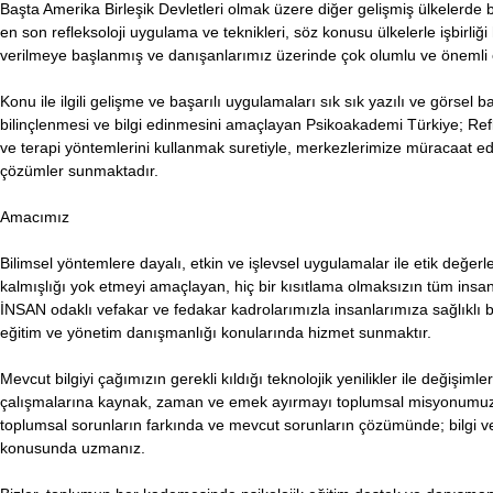
Başta Amerika Birleşik Devletleri olmak üzere diğer gelişmiş ülkelerde 
en son refleksoloji uygulama ve teknikleri, söz konusu ülkelerle işbirl
verilmeye başlanmış ve danışanlarımız üzerinde çok olumlu ve önemli et
Konu ile ilgili gelişme ve başarılı uygulamaları sık sık yazılı ve görsel
bilinçlenmesi ve bilgi edinmesini amaçlayan Psikoakademi Türkiye; Refl
ve terapi yöntemlerini kullanmak suretiyle, merkezlerimize müracaat ede
çözümler sunmaktadır.
Amacımız
Bilimsel yöntemlere dayalı, etkin ve işlevsel uygulamalar ile etik değer
kalmışlığı yok etmeyi amaçlayan, hiç bir kısıtlama olmaksızın tüm insa
İNSAN odaklı vefakar ve fedakar kadrolarımızla insanlarımıza sağlıklı b
eğitim ve yönetim danışmanlığı konularında hizmet sunmaktır.
Mevcut bilgiyi çağımızın gerekli kıldığı teknolojik yenilikler ile değişim
çalışmalarına kaynak, zaman ve emek ayırmayı toplumsal misyonumuzu
toplumsal sorunların farkında ve mevcut sorunların çözümünde; bilgi ve
konusunda uzmanız.