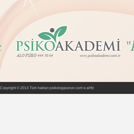
Copyright © 2014 Tüm hakları psikologasorun.com’a ait'tir.