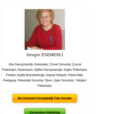
Sevgin ESEMENLİ
Aile Danışmanlığı
,
Anksiyete
,
Cinsel Sorunlar
,
Çocuk
Psikolojisi
,
Depresyon
,
Eğitim Danışmanlığı
,
Ergen Psikolojisi
,
Fobiler
,
Kişilik Bozuklukluğu
,
Kişisel Gelişim
,
Panik Atak
,
Pedagog
,
Psikolojik Sorunlar
,
Stres
,
Uyku Sorunları
,
Yetişkin
Psikolojisi
,
Bu Uzmanın Cevapladığı Tüm Sorular
Uzmanımız Hakkında