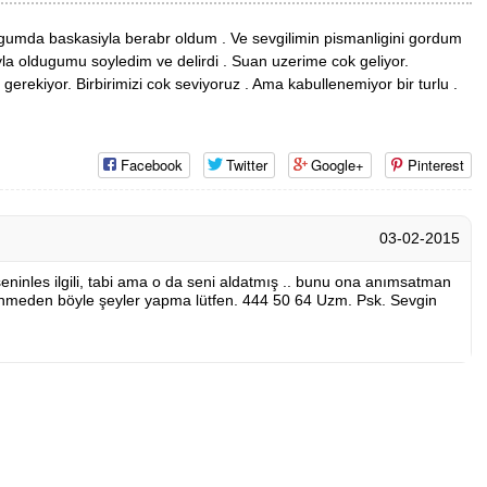
lugumda baskasiyla berabr oldum . Ve sevgilimin pismanligini gordum
 oldugumu soyledim ve delirdi . Suan uzerime cok geliyor.
rekiyor. Birbirimizi cok seviyoruz . Ama kabullenemiyor bir turlu .
Facebook
Twitter
Google+
Pinterest
03-02-2015
seninles ilgili, tabi ama o da seni aldatmış .. bunu ona anımsatman
üşünmeden böyle şeyler yapma lütfen. 444 50 64 Uzm. Psk. Sevgin