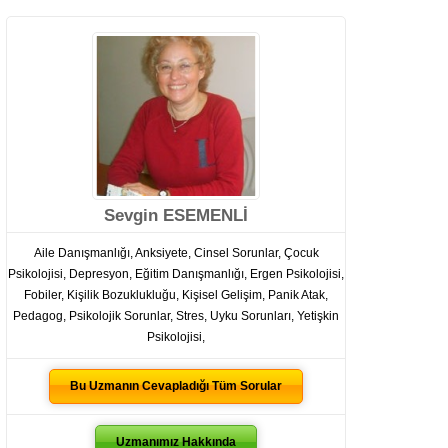
Sevgin ESEMENLİ
Aile Danışmanlığı
,
Anksiyete
,
Cinsel Sorunlar
,
Çocuk
Psikolojisi
,
Depresyon
,
Eğitim Danışmanlığı
,
Ergen Psikolojisi
,
Fobiler
,
Kişilik Bozuklukluğu
,
Kişisel Gelişim
,
Panik Atak
,
Pedagog
,
Psikolojik Sorunlar
,
Stres
,
Uyku Sorunları
,
Yetişkin
Psikolojisi
,
Bu Uzmanın Cevapladığı Tüm Sorular
Uzmanımız Hakkında