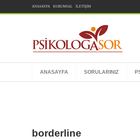
ANASAYFA
KURUMSAL
İLETİŞİM
ANASAYFA
SORULARINIZ
P
borderline