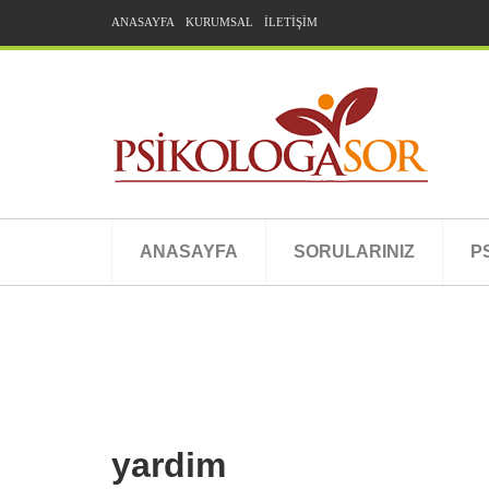
ANASAYFA
KURUMSAL
İLETİŞİM
ANASAYFA
SORULARINIZ
P
yardim