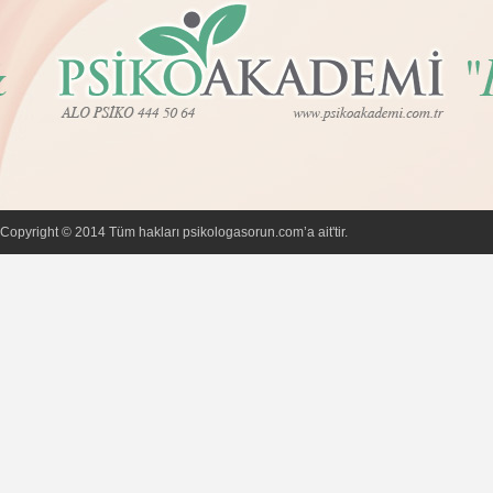
Copyright © 2014 Tüm hakları psikologasorun.com’a ait'tir.