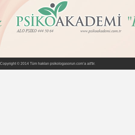
Copyright © 2014 Tüm hakları psikologasorun.com’a ait'tir.