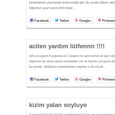
tahtadakileri yazmadığı dinlemediği gibi. Bu arada oğlum okul
Oğlumun şuan yazısı kötü fakat ...
Facebook
Twitter
Google+
Pinteres
acilen yardım lütfennn !!!!
mrh,cocugum 9 yaşında ve 2 yegenı ıle aynı servıs ve aynı okul
dıgerının de abuk sabuk hareketlerı var ve benım cocugum da 
bu yonde. defalarca anlatmamam ragmen o da cocuk ...
Facebook
Twitter
Google+
Pinteres
kizim yalan soyluyo
5 yasindaki kizim okulda ogretmenine butun gece kardesime