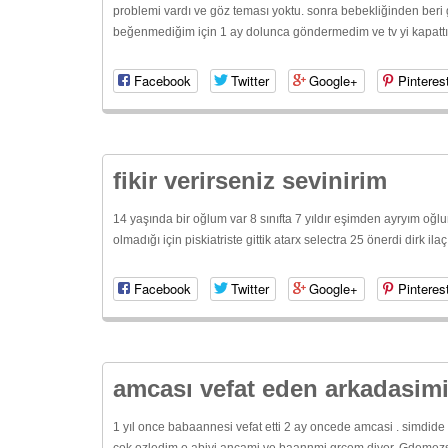
problemi vardı ve göz teması yoktu. sonra bebekliğinden beri gi
beğenmediğim için 1 ay dolunca göndermedim ve tv yi kapattık
Facebook
Twitter
Google+
Pinteres
fikir verirseniz sevinirim
14 yaşında bir oğlum var 8 sınıfta 7 yıldır eşimden ayryım oğ
olmadığı için piskiatriste gittik atarx selectra 25 önerdi dirk
Facebook
Twitter
Google+
Pinteres
amcası vefat eden arkadasimi
1 yıl once babaannesi vefat etti 2 ay oncede amcasi . simdid