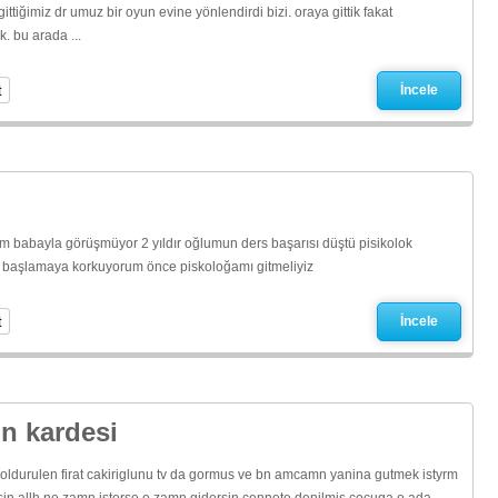
ttiğimiz dr umuz bir oyun evine yönlendirdi bizi. oraya gittik fakat
. bu arada ...
t
İncele
lum babayla görüşmüyor 2 yıldır oğlumun ders başarısı düştü pisikolok
 ilaç başlamaya korkuyorum önce piskoloğamı gitmeliyiz
t
İncele
n kardesi
e oldurulen firat cakiriglunu tv da gormus ve bn amcamn yanina gutmek istyrm