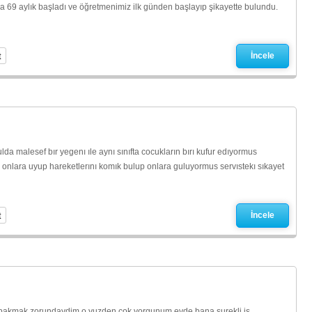
a 69 aylık başladı ve öğretmenimiz ilk günden başlayıp şikayette bulundu.
t
İncele
da malesef bır yegenı ıle aynı sınıfta cocukların bırı kufur edıyormus
onlara uyup hareketlerını komık bulup onlara guluyormus servıstekı sıkayet
t
İncele
 bakmak zorundaydim o yuzden cok yorgunum evde bana surekli is