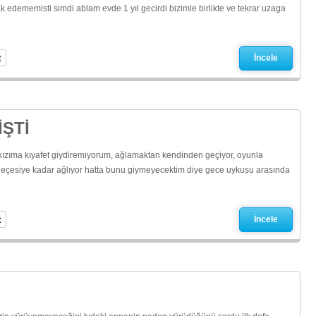
ak edememisti simdi ablam evde 1 yıl gecirdi bizimle birlikte ve tekrar uzaga
t
İncele
İŞTİ
 kızıma kıyafet giydiremiyorum, ağlamaktan kendinden geçiyor, oyunla
geçesiye kadar ağlıyor hatta bunu giymeyecektim diye gece uykusu arasında
t
İncele