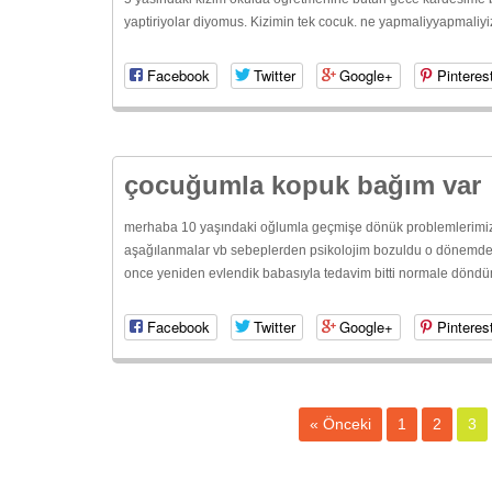
yaptiriyolar diyomus. Kizimin tek cocuk. ne yapmaliyyapmaliyi
Facebook
Twitter
Google+
Pinteres
çocuğumla kopuk bağım var
merhaba 10 yaşındaki oğlumla geçmişe dönük problemlerimiz v
aşağılanmalar vb sebeplerden psikolojim bozuldu o dönemde 
once yeniden evlendik babasıyla tedavim bitti normale döndüm
Facebook
Twitter
Google+
Pinteres
« Önceki
1
2
3