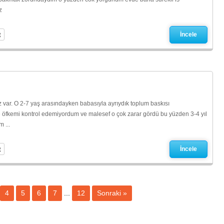
z
t
İncele
ar. O 2-7 yaş arasındayken babasıyla ayrıydık toplum baskısı
öfkemi kontrol edemiyordum ve malesef o çok zarar gördü bu yüzden 3-4 yıl
 ...
t
İncele
4
5
6
7
...
12
Sonraki »