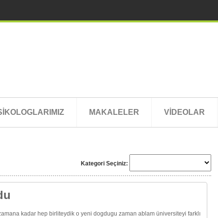
SİKOLOGLARIMIZ
MAKALELER
VİDEOLAR
Kategori Seçiniz:
du
amana kadar hep birliteydik o yeni dogdugu zaman ablam üniversiteyi farklı