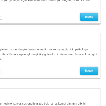
rin yürüyemeyeceğini tvdeki annenin neden yürüdüğünü sordu ilk defa
t
İncele
eyimimiz sonunda göz temasi olmadigi ve konusmadigi icin psikologa
dilara füsun içagasıogluna gittik yigitte otizmi düsunduren birsey olmadigini
 ...
t
İncele
nnesiyle kalıyor. seslendiğimizde bakmama, komut almama gibi bir