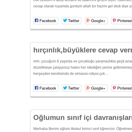
cok ozledim o abiyi ancami ve baannmi grcem diyor. Gdemezs
cevap olarak ruyamda gordum allah bn hazrm gel dedi diye ya
Facebook
Twitter
Google+
Pinteres
hırçınlık,büyüklere cevap ve
mrh, çocuğum 8 yaşında ve çocukluğu yaramazlıkla geçti.anane
düzeltmeye çalışıyoruz halen her istediğini yerine getirmemey
herşeyden kendisinde de olmasını istiyor.çok ...
Facebook
Twitter
Google+
Pinteres
Oğlumun sınıf içi davranışlar
Merhaba Benim oğlum ilkokul birinci sınıf öğrencisi. Öğretmenim