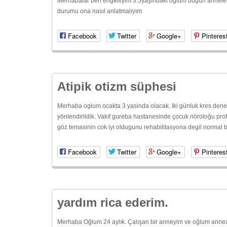
Merhabalar ben engelliyim 3:5yaşındaki oğlum bugün annele
durumu ona nasıl anlatmalıyım
Facebook
Twitter
Google+
Pinteres
Atipik otizm süphesi
Merhaba oglum ocakta 3 yasinda olacak. Iki günluk kres den
yönlendirildik. Vakıf gureba hastanesinde çocuk nöroloğu prof.
göz temasinin cok iyi oldugunu rehabilitasyona degil normal bir
Facebook
Twitter
Google+
Pinteres
yardım rica ederim.
Merhaba Oğlum 24 aylık. Çalışan bir anneyim ve oğlum annea