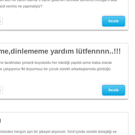
in allh ne zamn isterse o zamn gidersin cennete denilmis cocuga o ada
nit vermis ne yapmaliyiz?
t
İncele
rme,dinlememe yardım lütfennnn..!!!
 tarafından şımarık buyutuldu her istediği yapıldı anne-baba olarak
e çalışıyoruz fkt doyumsuz bir çocuk sürekli arkadaşlarında gördüğü
t
İncele
ı
izden hergün ayrı bir şikayet alıyorum. Sınıf içinde sürekli dolaştığı ve