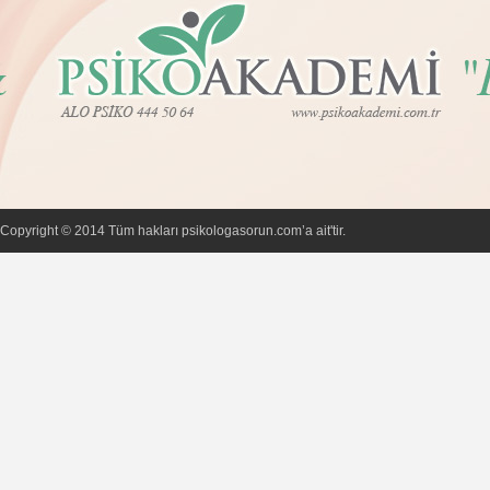
Copyright © 2014 Tüm hakları psikologasorun.com’a ait'tir.