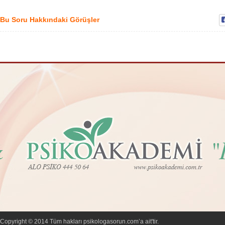
Bu Soru Hakkındaki Görüşler
Copyright © 2014 Tüm hakları psikologasorun.com’a ait'tir.