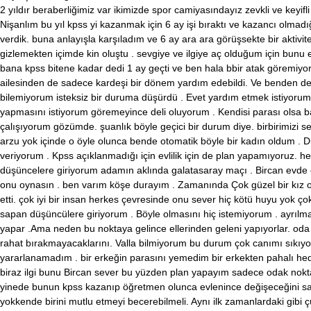
2 yıldır beraberliğimiz var ikimizde spor camiyasındayız zevkli ve keyif
Nişanlım bu yıl kpss yi kazanmak için 6 ay işi bıraktı ve kazancı olm
verdik. buna anlayışla karşıladım ve 6 ay ara ara görüşsekte bir akt
gizlemekten içimde kin oluştu . sevgiye ve ilgiye aç olduğum için bunu 
bana kpss bitene kadar dedi 1 ay geçti ve ben hala bbir atak göremiyor
ailesinden de sadece kardeşi bir dönem yardım edebildi. Ve benden 
bilemiyorum isteksiz bir duruma düşürdü . Evet yardım etmek istiyorum
yapmasını istiyorum göremeyince deli oluyorum . Kendisi parası olsa b
çalışıyorum gözümde. şuanlık böyle geçici bir durum diye. birbirimizi 
arzu yok içinde o öyle olunca bende otomatik böyle bir kadın oldum .
veriyorum . Kpss açıklanmadığı için evlilik için de plan yapamıyoruz. 
düşüncelere giriyorum adamın aklında galatasaray maçı . Bircan evde 
onu oynasın . ben varım köşe durayım . Zamanında Çok güzel bir kız ol
etti. çok iyi bir insan herkes çevresinde onu sever hiç kötü huyu yok ç
sapan düşüncülere giriyorum . Böyle olmasını hiç istemiyorum . ayrılma
yapar .Ama neden bu noktaya gelince ellerinden geleni yapıyorlar. oda 
rahat bırakmayacaklarını. Valla bilmiyorum bu durum çok canımı sıkıy
yararlanamadım . bir erkeğin parasını yemedim bir erkekten pahalı h
biraz ilgi bunu Bircan sever bu yüzden plan yapayım sadece odak nokta
yinede bunun kpss kazanıp öğretmen olunca evlenince değişeceğini sa
yokkende birini mutlu etmeyi becerebilmeli. Aynı ilk zamanlardaki gibi