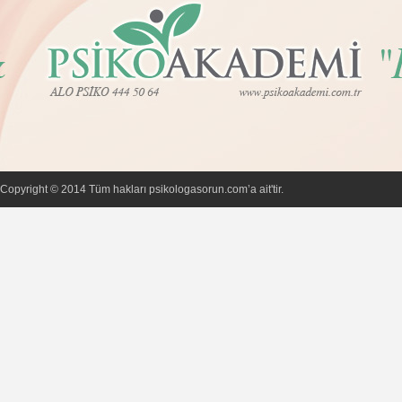
Copyright © 2014 Tüm hakları psikologasorun.com’a ait'tir.