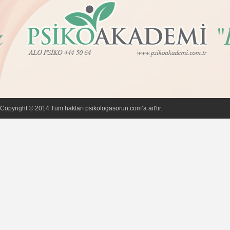
Copyright © 2014 Tüm hakları psikologasorun.com’a ait'tir.