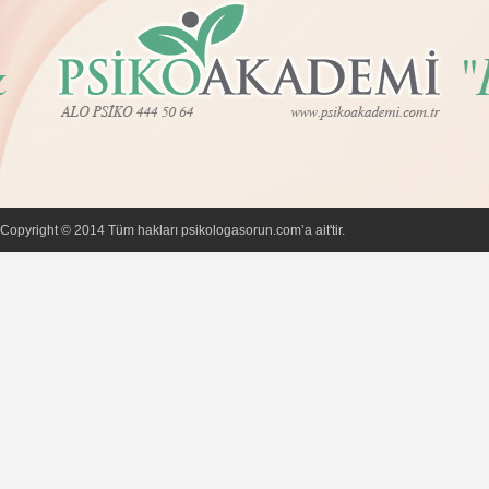
Copyright © 2014 Tüm hakları psikologasorun.com’a ait'tir.