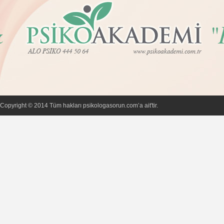
Copyright © 2014 Tüm hakları psikologasorun.com’a ait'tir.