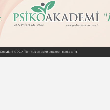
Copyright © 2014 Tüm hakları psikologasorun.com’a ait'tir.