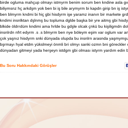
birde ogluma mahçup olmayı istmyrm benim sorum ben kndine asla gv
biliymsnz hç arkdşm yok ben bi iş bile arymyrm bi kapdn girip bn iş is
ben blmyrm kndmi bi hiç gbi hisdyrm işe yaramz inanın bir markete grd
kndimi insnlktan dşlnmş bu topluma dglde başka bir yre aitmş gbi hi
blkide öldrrdüm kndimi ama hrlde bu gdşle olcak çnkü bu kişiligmdn do
insnlrdn nfrt edyrm .s .s blmyrm ben nye böleym eşim var oglum var
çok yaşnız hisdyrm snki dünyada olupda bu insnlrn arasnda yaşmymşum
bşrmayı hyal etdm yükslmeyi önmli bri olmyı sanki ozmn bni göreckler 
dünyadan gitmeyi yada herşeyn istdgm gbi olması istyrm yardım edin
Bu Soru Hakkındaki Görüşler