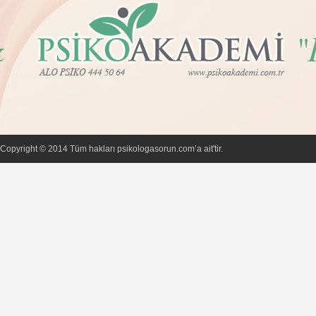
Copyright © 2014 Tüm hakları psikologasorun.com’a ait'tir.