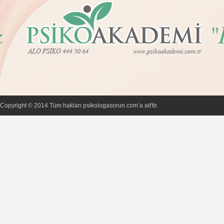
Copyright © 2014 Tüm hakları psikologasorun.com’a ait'tir.