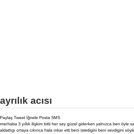
ayrılık acısı
Paylaş
Tweet
İğnele
Posta
SMS
merhaba 3 yıllık ilişkim bitti her sey güzel giderken yalnızca ben öyl
aldattıgı ortaya cıkınca hala ınkar etti beni istedigini beni sevdigini söy