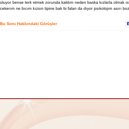
oluyor bense terk etmek zorunda kaldım neden baska kızlarla olmak ıste
cekerım ne bıcım kızsın tipine bak bi falan da dıyor psıkolojım asırı bo
Bu Soru Hakkındaki Görüşler