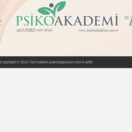
Copyright © 2014 Tüm hakları psikologasorun.com’a ait'tir.