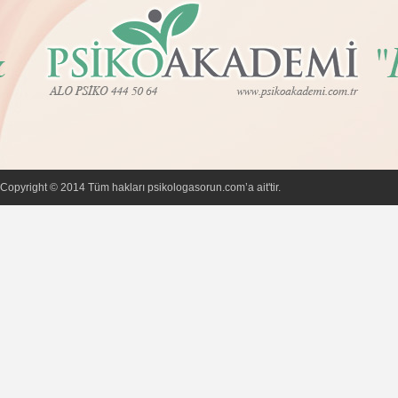
Copyright © 2014 Tüm hakları psikologasorun.com’a ait'tir.