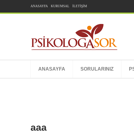
ANASAYFA
KURUMSAL
İLETİŞİM
ANASAYFA
SORULARINIZ
P
aaa