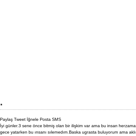
.
Paylaş
Tweet
İğnele
Posta
SMS
İyi günler.3 sene önce bitmiş olan bir ilişkim var ama bu insan herzam
gece yatarken bu ınsanı sılemedım.Baska ugrasta buluyorum ama aklı