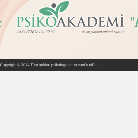
Copyright © 2014 Tüm hakları psikologasorun.com’a ait'tir.